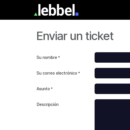
Ir al contenido
Servicios
Ayu
Enviar un ticket
Su nombre
*
Su correo electrónico
*
Asunto
*
Descripción