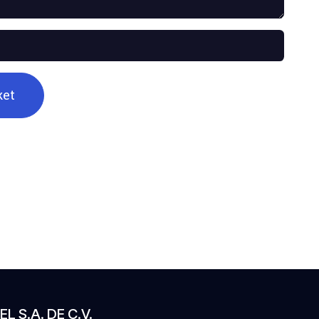
ket
EL S.A. DE C.V.